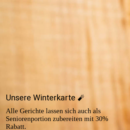
340889873_667867825103695_7505366246970595444_n
340680317_542237208059527_8279805670196530150_n
340237427_1913016962389666_1590767167219057737_n
Unsere Winterkarte
🧨
Alle Gerichte lassen sich auch als
Seniorenportion zubereiten mit 30%
Rabatt.